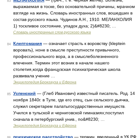
МЕЛАНХОЛИЯ
— (греч., т. е. черная желчь). Болезнь,
83
выражаемая в тоске, без основательной причины, мрачном
взгляде на жизнь. Словарь иностранных слов, вошедших в
состав русского языка. Чудинов А.Н., 1910. МЕЛАНХОЛИЯ
1) тоскливое состояние, упадок духа; 2)&#8230; …
Словарь иностранных слов русского языка
Клептомания
— означает страсть к воровству (kleptein
84
воровать), ноне в смысле преступности привычного,
профессионального вора, а в смыслеболезненного
влечения. Термин этот возник в начале нашего
столетия,когда французская психиатрическая школа
развивала учение …
Энциклопедия Брокгауза и Ефрона
Успенский
— (Глеб Иванович) известный писатель. Род. 14
85
ноября 1840г. в Туле, где его отец, сын сельского дьячка,
служил секретарем палатыгосударственных имуществ.
Учился в тульской и черниговской гимназиях;поступил
сначала в петербургский унив., по&#8230; …
Энциклопедия Брокгауза и Ефрона
психическое расстройство
— термин, введенный в УК РФ
86