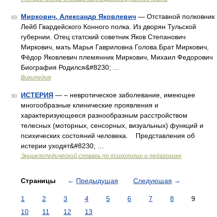
Миркович, Александр Яковлевич
— Отставной полковник
89
Лейб Гвардейского Конного полка. Из дворян Тульской
губернии. Отец статский советник Яков Степанович
Миркович, мать Марья Гавриловна Голова.Брат Миркович,
Фёдор Яковлевич племянник Миркович, Михаил Федорович
Биография Родился&#8230; …
Википедия
ИСТЕРИЯ
— – невротическое заболевание, имеющее
90
многообразные клинические проявления и
характеризующееся разнообразным расстройством
телесных (моторных, сенсорных, визуальных) функций и
психических состояний человека. Представления об
истерии уходят&#8230; …
Энциклопедический словарь по психологии и педагогике
Страницы
←
Предыдущая
Следующая
→
1
2
3
4
5
6
7
8
9
10
11
12
13