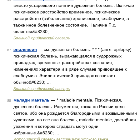
вместо устаревшего понятия душевная болезнь . Включает
психическое расстройство временное, психическое
расстройство (заболевание) хроническое, слабоумие, а
также иное болезненное состояние. Наличие П.с.
является&#8230; …
Большой юридический словарь
эпилепсия
— см. душевная болезнь. * * * (англ. epilepsy)
87
психическая болезнь, выражающаяся в судорожных
припадках, временных расстройствах сознания,
изменениях характера и в ряде случаев приводящее к
слабоумию. Эпилептический припадок возникает
обычно&#8230; …
Большой юридический словарь
малади манталь
— * maladie mentale. Психическая,
88
душевная болезнь. Разумеется, тоска по России дело
святое, ибо она рождается благородными и возвышенными
чувствами, но все она болезнь, maladie mentale, достойная
уважения и которою страдать могут одни
избранные.&#8230; …
Исторический словарь галлицизмов русского языка